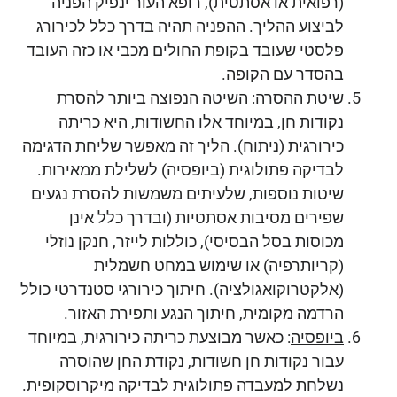
(רפואית או אסתטית), רופא העור ינפיק הפניה
לביצוע ההליך. ההפניה תהיה בדרך כלל לכירורג
פלסטי שעובד בקופת החולים מכבי או כזה העובד
בהסדר עם הקופה.
שיטת ההסרה
: השיטה הנפוצה ביותר להסרת
נקודות חן, במיוחד אלו החשודות, היא כריתה
כירורגית (ניתוח). הליך זה מאפשר שליחת הדגימה
לבדיקה פתולוגית (ביופסיה) לשלילת ממאירות.
שיטות נוספות, שלעיתים משמשות להסרת נגעים
שפירים מסיבות אסתטיות (ובדרך כלל אינן
מכוסות בסל הבסיסי), כוללות לייזר, חנקן נוזלי
(קריותרפיה) או שימוש במחט חשמלית
(אלקטרוקואגולציה). חיתוך כירורגי סטנדרטי כולל
הרדמה מקומית, חיתוך הנגע ותפירת האזור.
ביופסיה
: כאשר מבוצעת כריתה כירורגית, במיוחד
עבור נקודות חן חשודות, נקודת החן שהוסרה
נשלחת למעבדה פתולוגית לבדיקה מיקרוסקופית.