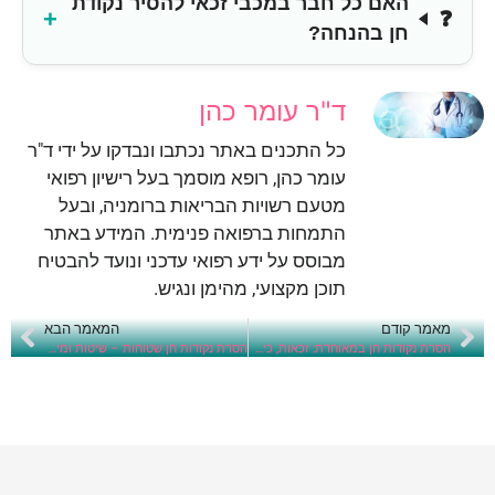
האם כל חבר במכבי זכאי להסיר נקודת
חן בהנחה?
ד"ר עומר כהן
כל התכנים באתר נכתבו ונבדקו על ידי ד"ר
עומר כהן, רופא מוסמך בעל רישיון רפואי
מטעם רשויות הבריאות ברומניה, ובעל
התמחות ברפואה פנימית. המידע באתר
מבוסס על ידע רפואי עדכני ונועד להבטיח
תוכן מקצועי, מהימן ונגיש.
מאמר קודם
המאמר הבא
הסרת נקודות חן במאוחדת: זכאות, כיסוי, עלויות והתהליך למבוטחים
הסרת נקודות חן שטוחות – שיטות ומידע חיוני