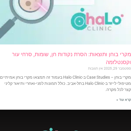
מקרי בוחן ותוצאות: הסרת נקודות חן, שומות, סרחי עור
וקסנטלזמה
ספטמבר 29, 2025
אין תגובות
מקרי בוחן – Case Studies ב-Halo Clinic בעמוד זה תמצאו מקרי בוחן אמיתיים
מטיפולי לייזר ב-Halo Clinic בתל-אביב. כולל תמונות לפני-ואחרי ותיאור קליני
קצר לכל מקרה.
קרא עוד »