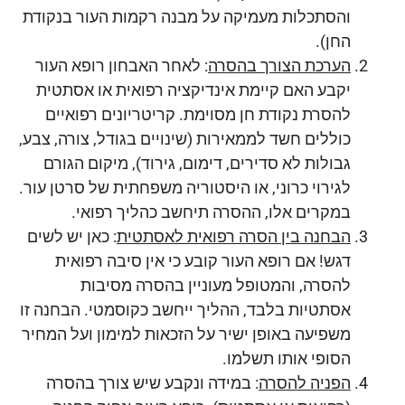
והסתכלות מעמיקה על מבנה רקמות העור בנקודת
החן).
הערכת הצורך בהסרה
: לאחר האבחון רופא העור
יקבע האם קיימת אינדיקציה רפואית או אסתטית
להסרת נקודת חן מסוימת. קריטריונים רפואיים
כוללים חשד לממאירות (שינויים בגודל, צורה, צבע,
גבולות לא סדירים, דימום, גירוד), מיקום הגורם
לגירוי כרוני, או היסטוריה משפחתית של סרטן עור.
במקרים אלו, ההסרה תיחשב כהליך רפואי.
הבחנה בין הסרה רפואית לאסתטית
: כאן יש לשים
דגש! אם רופא העור קובע כי אין סיבה רפואית
להסרה, והמטופל מעוניין בהסרה מסיבות
אסתטיות בלבד, ההליך ייחשב כקוסמטי. הבחנה זו
משפיעה באופן ישיר על הזכאות למימון ועל המחיר
הסופי אותו תשלמו.
הפניה להסרה
: במידה ונקבע שיש צורך בהסרה