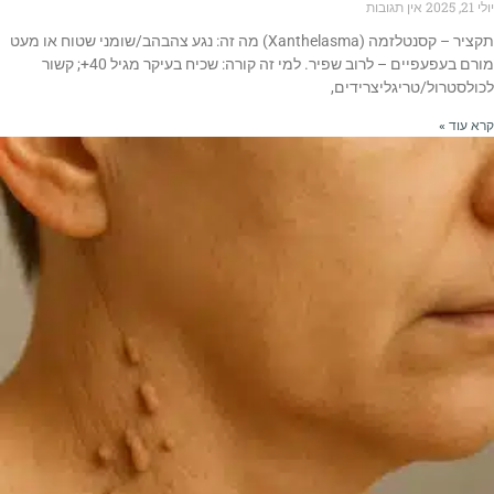
יולי 21, 2025
אין תגובות
תקציר – קסנטלזמה (Xanthelasma) מה זה: נגע צהבהב/שומני שטוח או מעט
מורם בעפעפיים – לרוב שפיר. למי זה קורה: שכיח בעיקר מגיל 40+; קשור
לכולסטרול/טריגליצרידים,
קרא עוד »