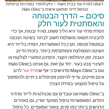
דוגמה לסרח עור בבית השחי – ניתן להסיר במהירות וביעילות
בטיפול לייזר מותאם אישית ב־Halo Clinic.
סיכום – הדרך הבטוחה
והאסתטית לעור חלק
הסרת סרחי עור היא הליך פשוט, מהיר ובטוח, אך כדי
להבטיח תוצאה מושלמת חשוב לבחור בשיטה הנכונה
ובמטפל מנוסה. מבין כל האפשרויות, הסרה בלייזר היא
השיטה המומלצת והמתקדמת ביותר. בזכות הדיוק
הגבוה, זמן ההחלמה הקצר, והסיכון המזערי לצלקות או
לשינויי צבע בעור. יחד עם זאת, גם אנחנו בHalo Clinic
וגם ב־Mayo Clinic מדגישים כי אף ש
סרחי עור
לרוב
אינם מזיקים, עדיף להימנע מטיפולים ביתיים ולהסתמך
על טיפול מקצועי במידת הצורך
ב־Halo Clinic אנו עובדים עם טכנולוגיות לייזר מהדור
החדש, המאפשרות טיפול ממוקד ועדין, גם באזורים
הרגישים ביותר כמו פנים, צוואר ועפעפיים. כל טיפול