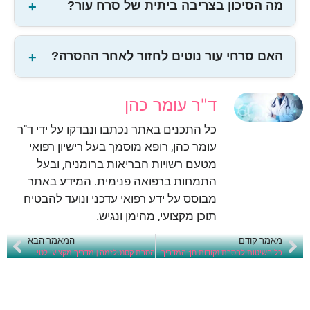
מה הסיכון בצריבה ביתית של סרח עור?
האם סרחי עור נוטים לחזור לאחר ההסרה?
ד"ר עומר כהן
כל התכנים באתר נכתבו ונבדקו על ידי ד"ר
עומר כהן, רופא מוסמך בעל רישיון רפואי
מטעם רשויות הבריאות ברומניה, ובעל
התמחות ברפואה פנימית. המידע באתר
מבוסס על ידע רפואי עדכני ונועד להבטיח
תוכן מקצועי, מהימן ונגיש.
מאמר קודם
המאמר הבא
כל השיטות להסרת נקודות חן: המדריך המלא (לייזר, ניתוח, פלזמה ועוד)
הסרת קסנטלזמה | מדריך מקצועי לטיפול מדויק ובטוח