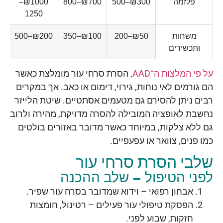
פלזמה
₪300–500
₪700–800
₪1000–
1250
משחות
₪50–200
₪100–350
₪200–500
00
ותכשירים
על פי המלצות ה־AAD
, הסרת סרחי עור מומלצת כאשר
הם גורמים לאי נוחות, גירוי, דימום או כאב. אך במקרים
רבים ניתן להסירם גם מטעמים אסתטיים. שיטת הלייזר
נחשבת לאופציה המובילה להסרה מדויקת, מהירה ולרוב
גם ללא צלקות, במיוחד כאשר מדובר באזורים בולטים
כמו פנים, צוואר או עפעפיים.
שלבי הסרת סרחי עור
לפני הטיפול – שלב ההכנה
אבחון רפואי – וידוא שמדובר בסרח עור שפיר.
הפסקת טיפולי עור פעילים – רטינול, חומצות
חזקות, שבוע לפני.