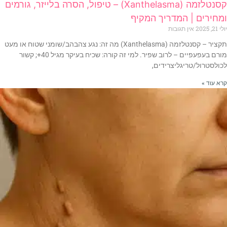
קסנטלזמה (Xanthelasma) – טיפול, הסרה בלייזר, גורמים
ומחירים | המדריך המקיף
יולי 21, 2025
אין תגובות
תקציר – קסנטלזמה (Xanthelasma) מה זה: נגע צהבהב/שומני שטוח או מעט
מורם בעפעפיים – לרוב שפיר. למי זה קורה: שכיח בעיקר מגיל 40+; קשור
לכולסטרול/טריגליצרידים,
קרא עוד »