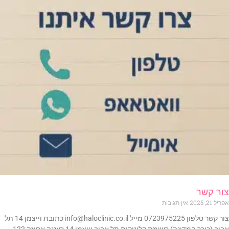
צור קשר
אפריל 21, 2025
אין תגובות
צור קשר טלפון 0723975225 מייל info@haloclinic.co.il כתובת וייצמן 14 תל