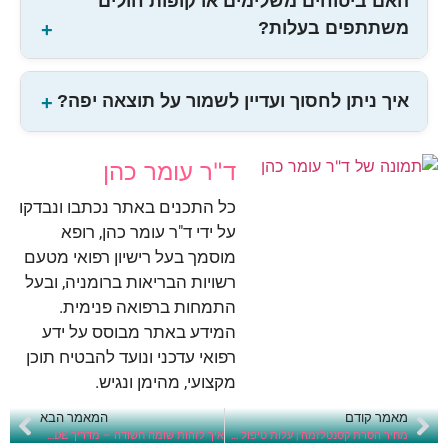
האם ביטוחים משלימים או קופות חולים
משתתפים בעלות?
איך ניתן לחסוך ועדיין לשמור על תוצאה יפה?
ד"ר עומר כהן
כל התכנים באתר נכתבו ונבדקו
על ידי ד"ר עומר כהן, רופא
מוסמך בעל רישיון רפואי מטעם
רשויות הבריאות ברומניה, ובעל
התמחות ברפואה פנימית.
המידע באתר מבוסס על ידע
רפואי עדכני ונועד להבטיח תוכן
מקצועי, מהימן ונגיש.
מאמר קודם
המאמר הבא
מחיר הסרת קסנטלזמה | עלות טיפול בלייזר ובקופות החולים בישראל
איך לזהות שומה חשודה – מדריך ABCDE מלא עם דוגמאות