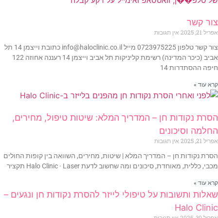
צור קשר
אפריל 21, 2025
אין תגובות
צור קשר טלפון 0723975225 מייל info@haloclinic.co.il כתובת וייצמן 14 תל
אביב (כיכר המדינה) רשימת קליניקות תל אביב וייצמן 14 רעננה אחוזה 122
חיפה ההסתדרות 14
קרא עוד »
הסרת נקודות חן – המדריך המלא: שיטות טיפול, מחירים,
החלמה וסיכונים
אפריל 21, 2025
אין תגובות
הסרת נקודות חן – המדריך המלא | שיטות, מחירים, השוואה בין קופות החולים
מכבי, כללית, מאוחדת, סיכונים ומה שחשוב לדעת Halo Clinic · Laser תקציר
קרא עוד »
שאלות ותשובות על טיפולי לייזר להסרת נקודות חן ונגעים –
Halo Clinic
אפריל 30, 2025
אין תגובות