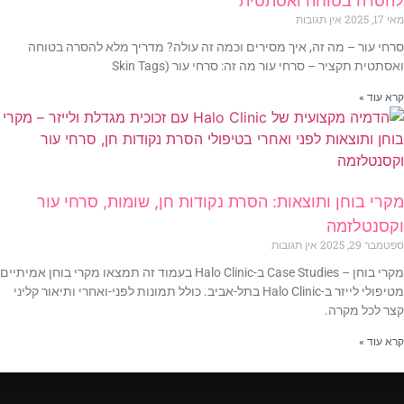
להסרה בטוחה ואסתטית
מאי 17, 2025
אין תגובות
סרחי עור – מה זה, איך מסירים וכמה זה עולה? מדריך מלא להסרה בטוחה
ואסתטית תקציר – סרחי עור מה זה: סרחי עור (Skin Tags
קרא עוד »
מקרי בוחן ותוצאות: הסרת נקודות חן, שומות, סרחי עור
וקסנטלזמה
ספטמבר 29, 2025
אין תגובות
מקרי בוחן – Case Studies ב-Halo Clinic בעמוד זה תמצאו מקרי בוחן אמיתיים
מטיפולי לייזר ב-Halo Clinic בתל-אביב. כולל תמונות לפני-ואחרי ותיאור קליני
קצר לכל מקרה.
קרא עוד »