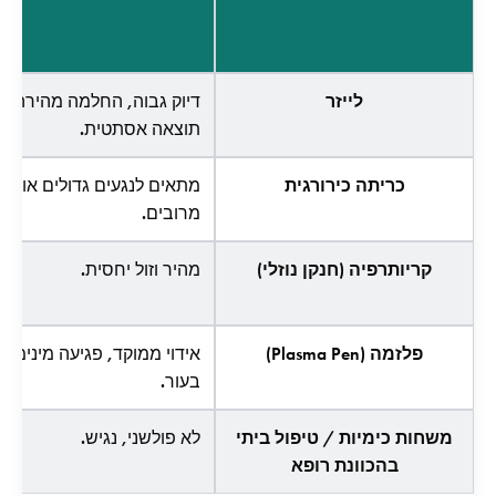
טבלת השוואה בין שיטות להסרת סרחי עור: יתרונות, חסרונות ומח
לייזר
דיוק גבוה, החלמה מהירה,
תוצאה אסתטית.
כריתה כירורגית
מתאים לנגעים גדולים או
מרובים.
קריותרפיה (חנקן נוזלי)
מהיר וזול יחסית.
פלזמה (Plasma Pen)
אידוי ממוקד, פגיעה מינימלי
בעור.
משחות כימיות / טיפול ביתי
לא פולשני, נגיש.
בהכוונת רופא