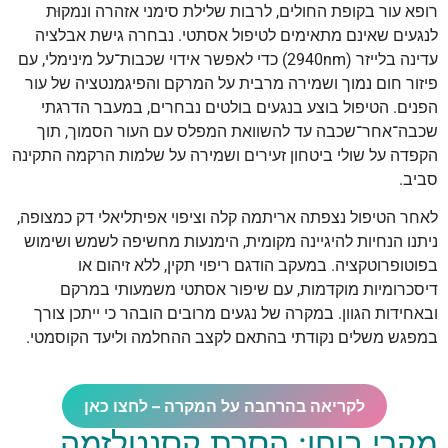
רופא עור בקופת החולים, לרבות שלילת סימני אזהרה ונמקוּת
לנגעים שאינם מתאימים לטיפול אסתטי. נבחרה גישת אבלציה
עדינה בלייזר ‏(2940nm) כדי לאפשר אידוי שכבות־על מינימלי, עם
פיזור חום נמוך ושמירה מרבית על המרקם והפיגמנטציה של עור
הפנים. הטיפול בוצע בנגעים בולטים נבחרים, במעבר הדרגתי
שכבה־אחר־שכבה עד להשוואת המפלס עם העור הסמוך, תוך
הקפדה על שולי ביטחון זעירים ושמירה על שלמות הרקמה התקינה
סביב.
לאחר הטיפול נצפתה אריתמה קלה וציפוי אפיתליאלי דק כמצופה,
ניתנו הנחיות להיגיינה מקומית, הימנעות מחשיפה לשמש ושימוש
בפוטופרוטקציה. במעקב הודגם ריפוי תקין, ללא זיהום או
דיסכרומיות מוקדמות, עם שיפור אסתטי משמעותי במרקם
ובאחידות הגוון. במקרה של נגעים מרובים הובהר כי ייתכן צורך
במפגש משלים נקודתי בהתאם לקצב ההחלמה וליעד הקוסמטי.
לקריאה בהרחבה על המקרה – לחצו כאן
מקרי בוחן: הסרת קסנטלזמה