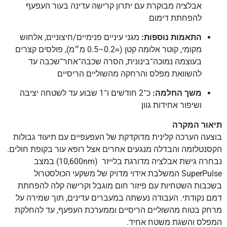
אבלציה מבוקרת עם יתרון קרישה עדינה בעור העפעף
להפחתת דימום
התאמות נוספות:
מגני עיניים פנימיים/חיצוניים, אלחוש
מקומי, קוטר אלומה קטן (≈0.2–0.5 מ״מ), פולסים קצרים
בעוצמה נמוכה־בינונית, הסרה שכבה־אחר־שכבה עד
להשוואת מפלס והרחקה מהשוליים הריסיים
משך החלמה:
כ־2 חודשים ו־1 שבוע עד לשטחה יציבה
ושיפור אחידות גוון
תיאור המקרה
בוצעה הערכה קלינית מדוקדקת של העפעפיים עם תיעוד גבולות
הקסנטלזמה והבדלה מנגעים אחרים אצל רופא עור בקופת חולים.
נבחרה גישת אבלציה מדורגת בלייזר ‏(10,600nm) במצב
SuperPulse המשלבת אידוי מדויק של משקעי הכולסטרול
בשכבות השטחיות עם פיזור חום מוגבל וקרישה קלה להפחתת
דמם נקודתי. העבודה נעשתה במעברים עדינים, תוך שמירה על
מרחק בטוח מהשוליים הריסיים וממערכת העפעף, עד להחלקת
המפלס והשגת משטח אחיד.