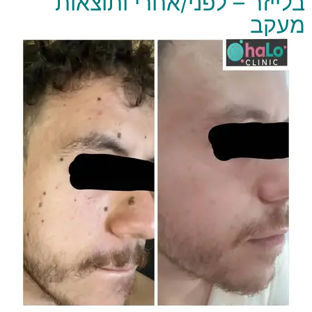
בלייזר – לפני/אחרי ותוצאות
מעקב