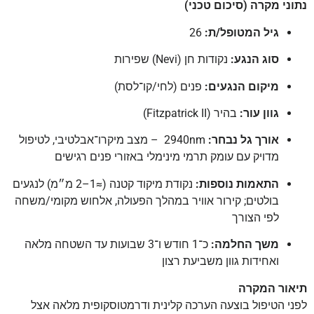
נתוני מקרה (סיכום טכני)
גיל המטופל/ת:
26
סוג הנגע:
נקודות חן (Nevi) שפירות
מיקום הנגעים:
פנים (לחי/קו־לסת)
גוון עור:
בהיר (Fitzpatrick II)
אורך גל נבחר:
2940nm – מצב מיקרו־אבלטיבי, לטיפול
מדויק עם עומק תרמי מינימלי באזורי פנים רגישים
התאמות נוספות:
נקודת מיקוד קטנה (≈1–2 מ״מ) לנגעים
בולטים; קירור אוויר במהלך הפעולה, אלחוש מקומי/משחה
לפי הצורך
משך החלמה:
כ־1 חודש ו־3 שבועות עד השטחה מלאה
ואחידות גוון משביעת רצון
תיאור המקרה
לפני הטיפול בוצעה הערכה קלינית ודרמטוסקופית מלאה אצל