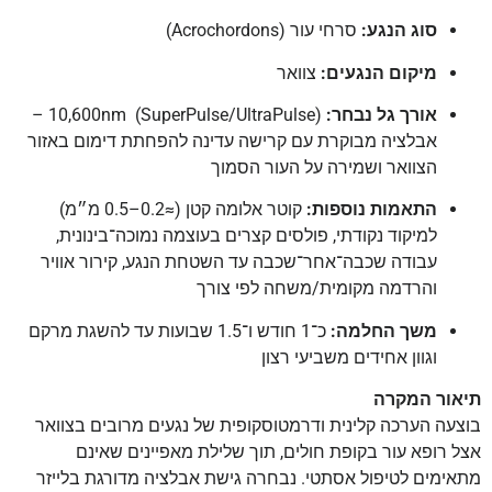
סוג הנגע:
סרחי עור (Acrochordons)
מיקום הנגעים:
צוואר
אורך גל נבחר:
10,600nm (SuperPulse/UltraPulse) –
אבלציה מבוקרת עם קרישה עדינה להפחתת דימום באזור
הצוואר ושמירה על העור הסמוך
התאמות נוספות:
קוטר אלומה קטן (≈0.2–0.5 מ״מ)
למיקוד נקודתי, פולסים קצרים בעוצמה נמוכה־בינונית,
עבודה שכבה־אחר־שכבה עד השטחת הנגע, קירור אוויר
והרדמה מקומית/משחה לפי צורך
משך החלמה:
כ־1 חודש ו־1.5 שבועות עד להשגת מרקם
וגוון אחידים משביעי רצון
תיאור המקרה
בוצעה הערכה קלינית ודרמטוסקופית של נגעים מרובים בצוואר
אצל רופא עור בקופת חולים, תוך שלילת מאפיינים שאינם
מתאימים לטיפול אסתטי. נבחרה גישת אבלציה מדורגת בלייזר