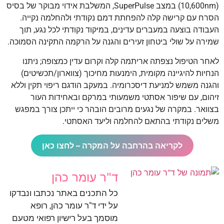
‏(10,600nm) במצב SuperPulse, המשלבת אידוי מבוקר של בסיס
הסרח עם קרישה קלה להפחתת דמם נקודתי ולהחלמה נקייה.
העבודה בוצעה במעברים עדינים, במיקוד נקודתי לכל נגע, תוך
שמירה על שולי ביטחון זעירים והגנה על הרקמה התקינה הסמוכה.
לאחר הטיפול נצפתה אריתמה קלה וקרום עדין כמצופה; ניתנו
הנחיות להיגיינה מקומית, הימנעות מחיכוך (צווארון/תכשיטים)
והגנה משמש למניעת דיסכרומיה. במעקב הודגם ריפוי תקין וללא
זיהום, עם שיפור אסתטי משמעותי במרקם ובאחידות העור
בצוואר. במקרה של נגעים מרובים הובהר כי ייתכן צורך במפגש
משלים נקודתי בהתאם להחלמה וליעד האסתטי.
לקריאה בהרחבה על המקרה – לחצו כאן
ד"ר עומר כהן
כל התכנים באתר נכתבו ונבדקו
על ידי ד"ר עומר כהן, רופא
מוסמך בעל רישיון רפואי מטעם