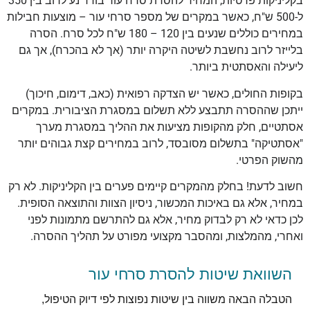
בקליניקות פרטיות, המחיר להסרת סרח עור בודד נע לרוב בין 350
ל-500 ש"ח, כאשר במקרים של מספר סרחי עור – מוצעות חבילות
במחירים כוללים שנעים בין 120 – 180 ש"ח לכל סרח. הסרה
בלייזר לרוב נחשבת לשיטה היקרה יותר (אך לא בהכרח), אך גם
ליעילה והאסתטית ביותר.
בקופות החולים, כאשר יש הצדקה רפואית (כאב, דימום, חיכוך)
ייתכן שההסרה תתבצע ללא תשלום במסגרת הציבורית. במקרים
אסתטיים, חלק מהקופות מציעות את ההליך במסגרת מערך
"אסתטיקה" בתשלום מסובסד, לרוב במחירים קצת גבוהים יותר
מהשוק הפרטי.
חשוב לדעת! בחלק מהמקרים קיימים פערים בין הקליניקות. לא רק
במחיר, אלא גם באיכות המכשור, ניסיון הצוות והתוצאה הסופית.
לכן כדאי לא רק לבדוק מחיר, אלא גם להתרשם מתמונות לפני
ואחרי, מהמלצות, ומהסבר מקצועי מפורט על תהליך ההסרה.
השוואת שיטות להסרת סרחי עור
הטבלה הבאה משווה בין שיטות נפוצות לפי דיוק הטיפול,