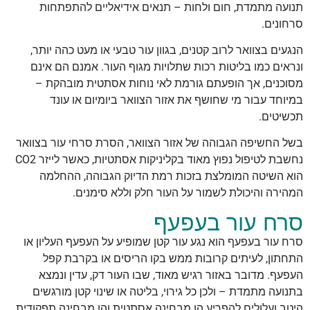
תנועה מתמדת, חום ולחות – תנאים אידיאליים להתפתחות
סרחונים.
הנגעים בצוואר לרוב קטנים, בגוון עור טבעי או מעט כהה יותר,
ונראים כמו בליטות רכות שתלויות מגוף העור. אמנם הם אינם
מסוכנים, אך הופעתם גורמת לאי נוחות אסתטית מובהקת –
במיוחד עבור מי שחושף את אזור הצוואר ביומיום או עונד
תכשיטים.
בשל החשיפה הגבוהה של אזור הצוואר, הסרת סרחי עור בצוואר
נחשבת לטיפול נפוץ מאוד בקליניקות אסתטיות, כאשר לייזר CO2
הוא השיטה המומלצת בזכות רמת הדיוק הגבוהה, ההחלמה
המהירה והיכולת לשמור על העור חלק וללא סימנים.
סרח עור בעפעף
סרח עור בעפעף הוא נגע עור קטן שמופיע על העפעף העליון או
התחתון, לעיתים קרובות ממש בקו הריסים או בקרבת קפל
העפעף. מדובר באזור רגיש מאוד, שבו העור דק, עדין ונמצא
בתנועה מתמדת – ולכן כל גירוי, בליטה או שינוי קטן מורגשים
היטב ועלולים להפריע הן מבחינה אסתטית והן מבחינה תפקודית.