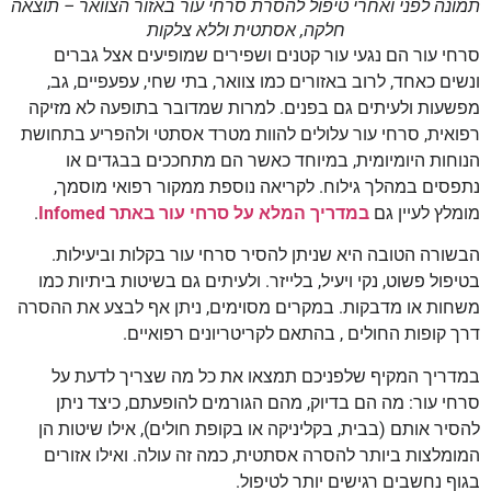
תמונה לפני ואחרי טיפול להסרת סרחי עור באזור הצוואר – תוצאה
חלקה, אסתטית וללא צלקות
סרחי עור הם נגעי עור קטנים ושפירים שמופיעים אצל גברים
ונשים כאחד, לרוב באזורים כמו צוואר, בתי שחי, עפעפיים, גב,
מפשעות ולעיתים גם בפנים. למרות שמדובר בתופעה לא מזיקה
רפואית, סרחי עור עלולים להוות מטרד אסתטי ולהפריע בתחושת
הנוחות היומיומית, במיוחד כאשר הם מתחככים בבגדים או
נתפסים במהלך גילוח. לקריאה נוספת ממקור רפואי מוסמך,
מומלץ לעיין גם
במדריך המלא על סרחי עור באתר Infomed
.
הבשורה הטובה היא שניתן להסיר סרחי עור בקלות וביעילות.
בטיפול פשוט, נקי ויעיל, בלייזר. ולעיתים גם בשיטות ביתיות כמו
משחות או מדבקות. במקרים מסוימים, ניתן אף לבצע את ההסרה
דרך קופות החולים , בהתאם לקריטריונים רפואיים.
במדריך המקיף שלפניכם תמצאו את כל מה שצריך לדעת על
סרחי עור: מה הם בדיוק, מהם הגורמים להופעתם, כיצד ניתן
להסיר אותם (בבית, בקליניקה או בקופת חולים), אילו שיטות הן
המומלצות ביותר להסרה אסתטית, כמה זה עולה. ואילו אזורים
בגוף נחשבים רגישים יותר לטיפול.