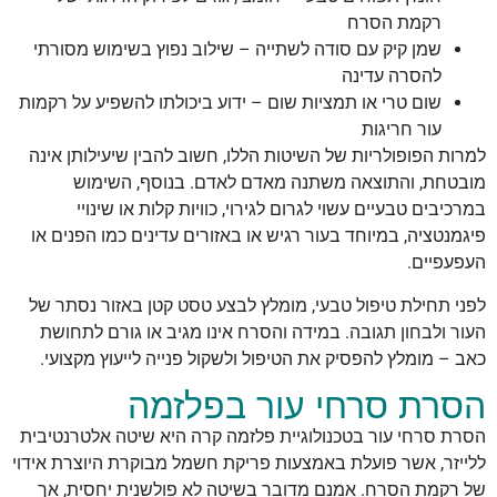
רקמת הסרח
שמן קיק עם סודה לשתייה – שילוב נפוץ בשימוש מסורתי
להסרה עדינה
שום טרי או תמציות שום – ידוע ביכולתו להשפיע על רקמות
עור חריגות
למרות הפופולריות של השיטות הללו, חשוב להבין שיעילותן אינה
מובטחת, והתוצאה משתנה מאדם לאדם. בנוסף, השימוש
במרכיבים טבעיים עשוי לגרום לגירוי, כוויות קלות או שינויי
פיגמנטציה, במיוחד בעור רגיש או באזורים עדינים כמו הפנים או
העפעפיים.
לפני תחילת טיפול טבעי, מומלץ לבצע טסט קטן באזור נסתר של
העור ולבחון תגובה. במידה והסרח אינו מגיב או גורם לתחושת
כאב – מומלץ להפסיק את הטיפול ולשקול פנייה לייעוץ מקצועי.
הסרת סרחי עור בפלזמה
הסרת סרחי עור בטכנולוגיית פלזמה קרה היא שיטה אלטרנטיבית
ללייזר, אשר פועלת באמצעות פריקת חשמל מבוקרת היוצרת אידוי
של רקמת הסרח. אמנם מדובר בשיטה לא פולשנית יחסית, אך