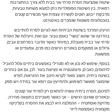
שיטות שמציעות הסרת סרחי עור בבית ללא צורך בהתערבות
רפואית. בין השיטות הפופולריות ניתן למצוא משחות טבעיות,
מדבקות ייבוש, חוטים לקשירה עצמית ואף מכשירים קטנים
בטכנולוגיות פשוטות שנמכרים באינטרנט.
הרעיון המרכזי בשיטות הביתיות הוא לגרום לסרח להתייבש
בהדרגה עד שהוא "נושר" באופן טבעי. עם זאת, היעילות של הסרת
סרחי עור בבית מוגבלת, במיוחד כאשר מדובר בסרחונים עבים,
גדולים או ממוקמים באזורים רגישים כמו פנים, עפעפיים או
מפשעות.
בנוסף, שימוש לא נכון או לא סטרילי באמצעים ביתיים עלול להוביל
לזיהומים, כאבים, פיגמנטציה או פציעות בעור. לכן, גם אם בוחרים
בשיטה ביתית, חשוב מאוד לקרוא היטב את ההוראות, לוודא
שהמוצר מאושר לשימוש, ולהתייעץ עם רופא עור במידה ויש ספק.
לסיכום, הסרה ביתית עשויה להתאים רק לסרחי עור קטנים
ובאזורים שאינם רגישים – אך כאשר מעוניינים בתוצאה מהירה,
מדויקת ואסתטית – ההמלצה היא לבצע את ההסרה בקליניקה
מקצועית באמצעות לייזר.