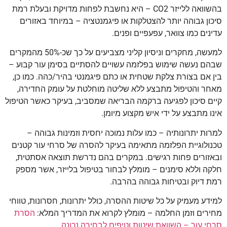
בהשוואה ללייזר CO2 – היא נחשבת לפחות מדויקת ובעלת רמת
סיכון גבוהה יותר להצטלקות או פיגמנטציה – במיוחד באזורים
עדינים כמו צוואר, עפעפיים ופנים.
למעשה, מחקרים וניסיון קליני מצביעים על כך שכ-50% מהמקרים
שבהם נעשה שימוש בפלזמה עשויים להסתיים בסימן עור קבוע –
בין אם בצורת צלקת שטחית או כתם פיגמנטי בהיר/כהה. כמו כן,
מאחר והטיפול מתבצע ללא שליטה מוחלטת על עומק החדירה,
קיים סיכון לפגיעה ברקמה הבריאה שמסביב, בעיקר כאשר הטיפול
אינו מתבצע על ידי איש מקצוע מיומן.
למרות יתרונותיה – כמו עלות נמוכה יחסית וזמינות גבוהה –
טכנולוגיית הפלזמה מתאימה בעיקר להסרה של סרחי עור קטנים
ובאזורים פחות רגישים. במקרים בהם נדרשת תוצאה אסתטית,
חלקה וללא סימנים – מומלץ לבחור בטיפול בלייזר, אשר מספק
רמת דיוק ובטיחות גבוהה בהרבה.
למידע מעמיק על כל שיטות ההסרה, כולל יתרונות, חסרונות, טווחי
מחירים וזמן החלמה – מומלץ לקרוא את המדריך המלא:
הסרת
סרחי עור – השוואת שיטות וטיפים לבחירה נכונה