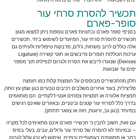
תכשיר להסרת סרחי עור
סופר-פארם
בסניפי סופר-פארם ובחנויות פארם נוספות ניתן למצוא מגוון
תכשירים להסרת סרחי עור, המיועדים לשימוש ביתי. תכשירים
אלה כוללים לרוב משחות, ג'לים, מדבקות טיפוליות ולעיתים גם
ערכות הכוללות חומרים מייבשים או חוטי קשירה (Ligature
Devices) שנועדו לייבש את הסרח ולגרום לנפילתו תוך מספר
ימים עד שבועות.
חלק מהתכשירים מבוססים על חומצות קלות כמו חומצה
סליצילית, בעוד אחרים משלבים רכיבים טבעיים כגון שמן עץ התה,
תמציות אלוורה או תמציות צמחים אנטי-דלקתיים. הם מותאמים
בדרך כלל לסרחי עור קטנים ובינוניים, ובאזורים שאינם רגישים
במיוחד (כגון גב, זרועות, חזה או צוואר תחתון).
עם זאת, חשוב להבין כי תכשירי פארם אינם מתאימים לכל מקרה
– ובמיוחד לא להסרה של סרחי עור גדולים, עבים, בעלי בסיס
רחב או ממוקמים בעפעפיים ובפנים. שימוש לא נכון עלול לגרום