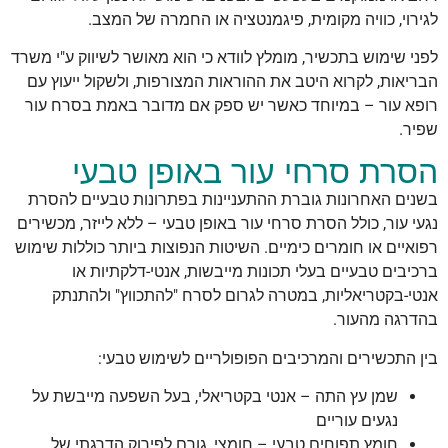
לגירוי, כוויה מקומית, פיגמנטציה או החמרה של המצב.
לפני שימוש בתכשיר, מומלץ לוודא כי הוא מאושר לשיווק ע"י משרד
הבריאות, לקרוא היטב את ההוראות המצורפות, ולשקול ייעוץ עם
רופא עור – במיוחד כאשר יש ספק אם מדובר באמת בסרח עור
שפיר.
הסרת סרחי עור באופן טבעי
בשנים האחרונות גוברת ההתעניינות בפתרונות טבעיים להסרת
נגעי עור, כולל הסרת סרחי עור באופן טבעי – ללא לייזר, מכשירים
רפואיים או חומרים כימיים. השיטות הנפוצות ביותר כוללות שימוש
ברכיבים טבעיים בעלי תכונות מייבשות, אנטי-דלקתיות או
אנטי-בקטריאליות, במטרה לגרום לסרח "להתכווץ" ולהתנתק
בהדרגה מהעור.
בין התכשירים והמרכיבים הפופולריים לשימוש טבעי:
שמן עץ התה – אנטי בקטריאלי, בעל השפעה מייבשת על
נגעים עוריים
חומץ תפוחים טבעי – חומצי, גורם לפירוק הדרגתי של