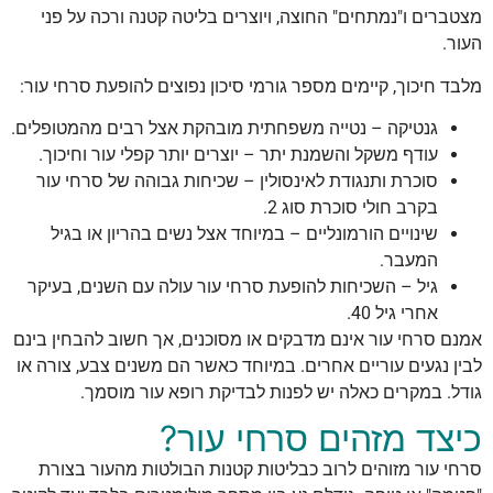
מצטברים ו"נמתחים" החוצה, ויוצרים בליטה קטנה ורכה על פני
העור.
מלבד חיכוך, קיימים מספר גורמי סיכון נפוצים להופעת סרחי עור:
גנטיקה – נטייה משפחתית מובהקת אצל רבים מהמטופלים.
עודף משקל והשמנת יתר – יוצרים יותר קפלי עור וחיכוך.
סוכרת ותנגודת לאינסולין – שכיחות גבוהה של סרחי עור
בקרב חולי סוכרת סוג 2.
שינויים הורמונליים – במיוחד אצל נשים בהריון או בגיל
המעבר.
גיל – השכיחות להופעת סרחי עור עולה עם השנים, בעיקר
אחרי גיל 40.
אמנם סרחי עור אינם מדבקים או מסוכנים, אך חשוב להבחין בינם
לבין נגעים עוריים אחרים. במיוחד כאשר הם משנים צבע, צורה או
גודל. במקרים כאלה יש לפנות לבדיקת רופא עור מוסמך.
כיצד מזהים סרחי עור?
סרחי עור מזוהים לרוב כבליטות קטנות הבולטות מהעור בצורת