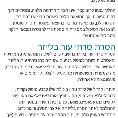
צוואר או פנים.
ההליך עצמו לרוב קצר, אינו מצריך הרדמה מלאה, ומסתיים תוך
דקות ספורות. אך התוצאה תלויה באיכות הביצוע ובבחירת
השיטה. לכן, גם כאשר מדובר בהוצאה פשוטה יחסית, מומלץ
לבצע את הטיפול במסגרת מוסמכת כדי להבטיח תוצאה חלקה,
סטרילית ואסתטית.
הסרת סרחי עור בלייזר
הסרת סרחי עור בלייזר נחשבת כיום לשיטה המתקדמת, המדויקת
והאסתטית ביותר לטיפול בנגעים שפירים כמו סרחי עור. הלייזר
מאפשר אידוי מדויק של הסרח עור מבלי לפגוע ברקמות שסביבו,
מה שמפחית משמעותית את הסיכון לצלקות, דימומים או
פיגמנטציה לא אחידה.
היתרון הגדול של לייזר טמון ביכולת שלו לבצע טיפול נקודתי,
סטרילי וללא מגע פיזי, מה שהופך אותו לאידיאלי גם באזורים
רגישים כמו עפעפיים, צוואר, פנים ובית השחי. בנוסף, זמן
ההחלמה לאחר הסרה בלייזר הוא קצר יחסית, והעור לרוב
מתחדש באופן חלק ונקי תוך מספר ימים עד מספר שבועות (אך