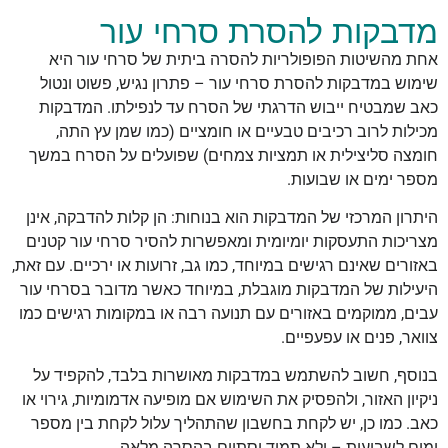
מדבקות להסרת סרחי עור
אחת מהשיטות הפופולריות להסרה ביתית של סרחי עור היא
שימוש במדבקות להסרת סרחי עור – פתרון נגיש, פשוט ונטול
כאב שמבטיח ייבוש הדרגתי של הסרח עד לנפילתו. המדבקות
מכילות לרוב רכיבים טבעיים או חומציים (כמו שמן עץ התה,
חומצה סליצילית או תמציות צמחים) שפועלים על הסרח במשך
מספר ימים או שבועות.
היתרון המרכזי של המדבקות הוא בנוחות: הן קלות להדבקה, אינן
מצריכות התעסקות יומיומית ומאפשרות להסיר סרחי עור קטנים
באזורים שאינם רגישים במיוחד, כמו גב, זרועות או ירכיים. עם זאת,
היעילות של המדבקות מוגבלת, במיוחד כאשר מדובר בסרחי עור
עבים, ממוקמים באזורים עם תנועה רבה או במקומות רגישים כמו
צוואר, פנים או עפעפיים.
בנוסף, חשוב להשתמש במדבקות מאושרות בלבד, להקפיד על
ניקיון האזור, ולהפסיק את השימוש אם מופיעה אדמומיות, גירוי או
כאב. כמו כן, יש לקחת בחשבון שהתהליך עלול לקחת בין מספר
ימים לשבועות – ולא תמיד יסתיים בהסרה מלאה.