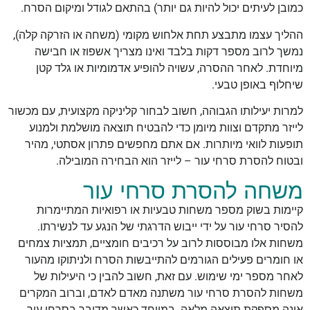
כמובן לעיתים יכול להיות גם יותר) בהתאם לגודל ומיקום הסרח.
ההליך עצמו מתבצע תחת אלחוש מקומי (משחה או הזרקה קלה),
נמשך לרוב מספר דקות בלבד ואינו מצריך אשפוז או חבישה
מיוחדת. לאחר ההסרה, עשויה להופיע אדמומיות או גלד קטן
שיחלוף באופן טבעי.
למרות יעילותו הגבוהה, חשוב לבחור קליניקה מקצועית, עם מכשור
לייזר מתקדם וצוות מיומן כדי להבטיח תוצאה מושלמת ולמנוע
תופעות לוואי מיותרות. אם אתם מחפשים פתרון אסתטי, מהיר
ובטוח להסרת סרחי עור – לייזר הוא הבחירה המובילה.
משחה להסרת סרחי עור
קיימות בשוק מספר משחות טבעיות או רפואיות המתיימרות
להסיר סרחי עור על ידי ייבוש הדרגתי של הנגע עד לנשירתו.
משחות אלו מבוססות לרוב על רכיבים חומציים, תמציות צמחים
או חומרים פעילים הגורמים להתייבשות הסרח ולניתוקו מהעור
לאחר מספר ימי שימוש. עם זאת, חשוב להבין כי היעילות של
משחות להסרת סרחי עור משתנה מאדם לאדם, וברוב המקרים
אינה מספקת תוצאה מלאה. במיוחד כאשר מדובר בסרחי עור