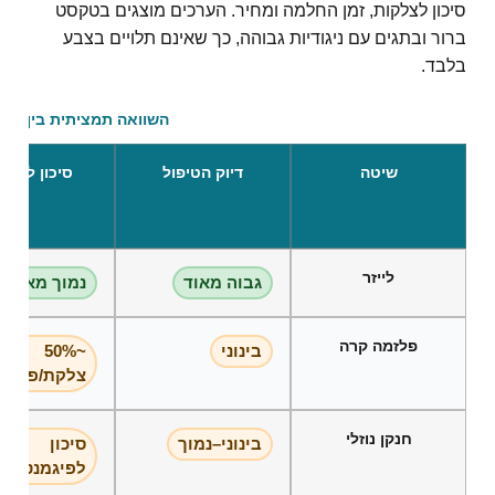
סיכון לצלקות, זמן החלמה ומחיר. הערכים מוצגים בטקסט
ברור ובתגים עם ניגודיות גבוהה, כך שאינם תלויים בצבע
בלבד.
השוואה תמציתית בין השי
שיטה
דיוק הטיפול
סיכון לצלק
לייזר
גבוה מאוד
נמוך מאוד
פלזמה קרה
בינוני
~50%
צלקת/פיגמנ
חנקן נוזלי
בינוני–נמוך
סיכון
לפיגמנטציה