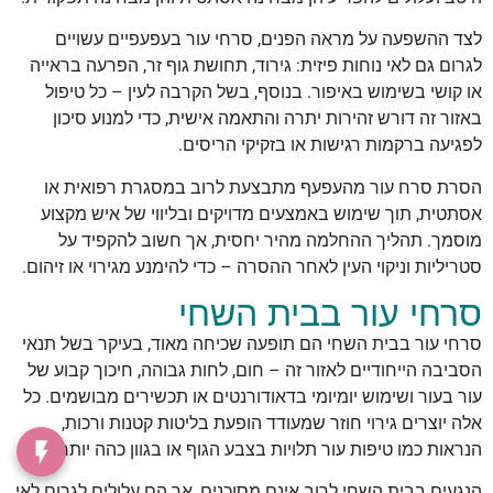
לצד ההשפעה על מראה הפנים, סרחי עור בעפעפיים עשויים
לגרום גם לאי נוחות פיזית: גירוד, תחושת גוף זר, הפרעה בראייה
או קושי בשימוש באיפור. בנוסף, בשל הקרבה לעין – כל טיפול
באזור זה דורש זהירות יתרה והתאמה אישית, כדי למנוע סיכון
לפגיעה ברקמות רגישות או בזקיקי הריסים.
הסרת סרח עור מהעפעף מתבצעת לרוב במסגרת רפואית או
אסתטית, תוך שימוש באמצעים מדויקים ובליווי של איש מקצוע
מוסמך. תהליך ההחלמה מהיר יחסית, אך חשוב להקפיד על
סטריליות וניקוי העין לאחר ההסרה – כדי להימנע מגירוי או זיהום.
סרחי עור בבית השחי
סרחי עור בבית השחי הם תופעה שכיחה מאוד, בעיקר בשל תנאי
הסביבה הייחודיים לאזור זה – חום, לחות גבוהה, חיכוך קבוע של
עור בעור ושימוש יומיומי בדאודורנטים או תכשירים מבושמים. כל
אלה יוצרים גירוי חוזר שמעודד הופעת בליטות קטנות ורכות,
הנראות כמו טיפות עור תלויות בצבע הגוף או בגוון כהה יותר.
הנגעים בבית השחי לרוב אינם מסוכנים, אך הם עלולים לגרום לאי