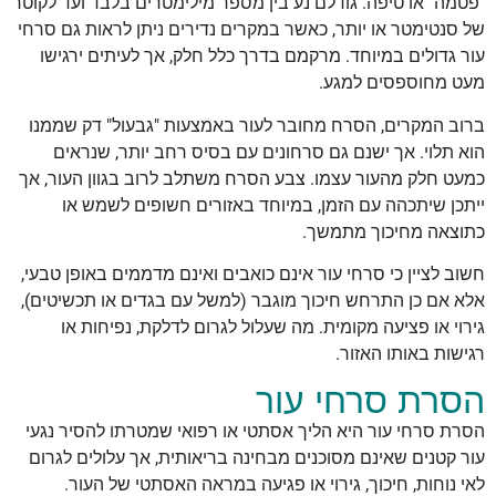
"פטמה" או טיפה. גודלם נע בין מספר מילימטרים בלבד ועד לקוטר
של סנטימטר או יותר, כאשר במקרים נדירים ניתן לראות גם סרחי
עור גדולים במיוחד. מרקמם בדרך כלל חלק, אך לעיתים ירגישו
מעט מחוספסים למגע.
ברוב המקרים, הסרח מחובר לעור באמצעות "גבעול" דק שממנו
הוא תלוי. אך ישנם גם סרחונים עם בסיס רחב יותר, שנראים
כמעט חלק מהעור עצמו. צבע הסרח משתלב לרוב בגוון העור, אך
ייתכן שיתכהה עם הזמן, במיוחד באזורים חשופים לשמש או
כתוצאה מחיכוך מתמשך.
חשוב לציין כי סרחי עור אינם כואבים ואינם מדממים באופן טבעי,
אלא אם כן התרחש חיכוך מוגבר (למשל עם בגדים או תכשיטים),
גירוי או פציעה מקומית. מה שעלול לגרום לדלקת, נפיחות או
רגישות באותו האזור.
הסרת סרחי עור
הסרת סרחי עור היא הליך אסתטי או רפואי שמטרתו להסיר נגעי
עור קטנים שאינם מסוכנים מבחינה בריאותית, אך עלולים לגרום
לאי נוחות, חיכוך, גירוי או פגיעה במראה האסתטי של העור.