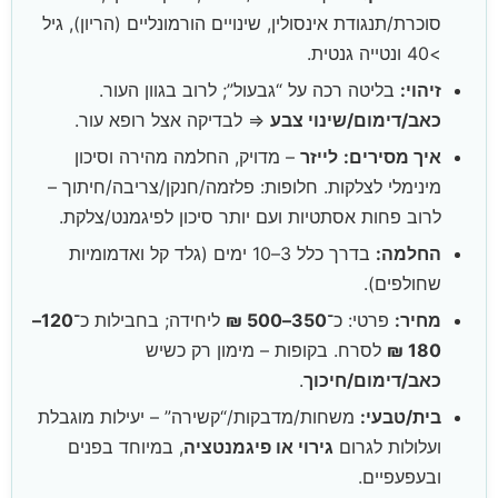
סוכרת/תנגודת אינסולין, שינויים הורמונליים (הריון), גיל
>40 ונטייה גנטית.
זיהוי:
בליטה רכה על “גבעול”; לרוב בגוון העור.
כאב/דימום/שינוי צבע
⇒ לבדיקה אצל רופא עור.
איך מסירים:
לייזר
– מדויק, החלמה מהירה וסיכון
מינימלי לצלקות. חלופות: פלזמה/חנקן/צריבה/חיתוך –
לרוב פחות אסתטיות ועם יותר סיכון לפיגמנט/צלקת.
החלמה:
בדרך כלל 3–10 ימים (גלד קל ואדמומיות
שחולפים).
מחיר:
פרטי: כ־
350–500 ₪
ליחידה; בחבילות כ־
120–
180 ₪
לסרח. בקופות – מימון רק כשיש
כאב/דימום/חיכוך
.
בית/טבעי:
משחות/מדבקות/“קשירה” – יעילות מוגבלת
ועלולות לגרום
גירוי או פיגמנטציה
, במיוחד בפנים
ובעפעפיים.