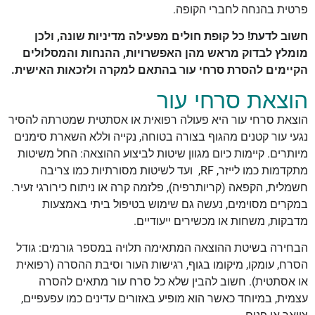
פרטית בהנחה לחברי הקופה.
חשוב לדעת! כל קופת חולים מפעילה מדיניות שונה, ולכן
מומלץ לבדוק מראש מהן האפשרויות, ההנחות והמסלולים
הקיימים להסרת סרחי עור בהתאם למקרה ולזכאות האישית.
הוצאת סרחי עור
הוצאת סרחי עור היא פעולה רפואית או אסתטית שמטרתה להסיר
נגעי עור קטנים מהגוף בצורה בטוחה, נקייה וללא השארת סימנים
מיותרים. קיימות כיום מגוון שיטות לביצוע ההוצאה: החל משיטות
מתקדמות כמו לייזר, RF, ועד לשיטות מסורתיות כמו צריבה
חשמלית, הקפאה (קריותרפיה), פלזמה קרה או ניתוח כירורגי זעיר.
במקרים מסוימים, נעשה גם שימוש בטיפול ביתי באמצעות
מדבקות, משחות או מכשירים ייעודיים.
הבחירה בשיטת ההוצאה המתאימה תלויה במספר גורמים: גודל
הסרח, עומקו, מיקומו בגוף, רגישות העור וסיבת ההסרה (רפואית
או אסתטית). חשוב להבין שלא כל סרח עור מתאים להסרה
עצמית, במיוחד כאשר הוא מופיע באזורים עדינים כמו עפעפיים,