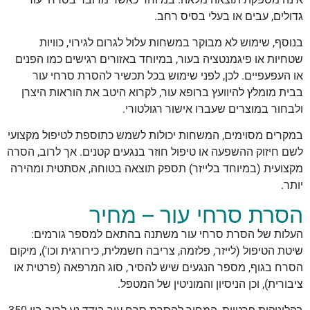
גדולים, עבים או בעלי בסיס רחב.
בנוסף, שימוש לא מבוקר במשחות עלול לגרום לגירוי, כוויות
שטחיות או פיגמנטציה בעור, במיוחד באזורים רגישים כמו הפנים
או העפעפיים. לכן, לפני שימוש בכל תכשיר להסרת סרחי עור
בבית מומלץ להיוועץ ברופא עור, לקרוא היטב את הוראות היצרן
ולבחור במוצרים שעברו אישור רגולטורי.
במקרים מסוימים, המשחות יכולות לשמש כתוספת לטיפול מקצועי
לשם חיזוק ההשפעה או טיפול חוזר בנגעים קטנים. אך לרוב, הסרה
מקצועית (במיוחד בלייזר) תספק תוצאה בטוחה, אסתטית ומהירה
יותר.
הסרת סרחי עור – מחיר
העלות של הסרת סרחי עור משתנה בהתאם למספר גורמים:
שיטת הטיפול (לייזר, פלזמה, צריבה חשמלית, כירורגית וכו'), מיקום
הסרח בגוף, מספר הנגעים שיש להסיר, סוג המרפאה (פרטית או
ציבורית), וכן הניסיון והמוניטין של המטפל.