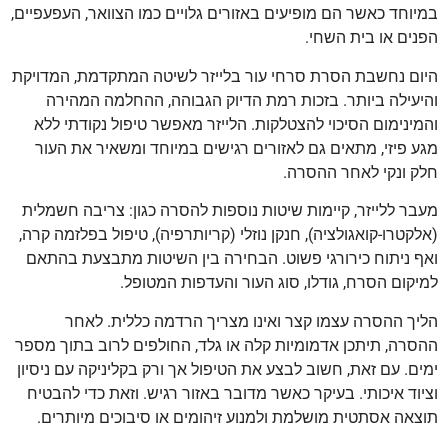
במיוחד כאשר הם מופיעים באזורים גלויים כמו הצוואר, העפעפיים,
הפנים או בית השחי.
היום נחשבת הסרת סרחי עור בלייזר לשיטה המתקדמת, המדויקת
והיעילה ביותר. בזכות רמת הדיוק הגבוהה, ההחלמה המהירה
והמינימום הסיכוי להצטלקות. הלייזר מאפשר טיפול נקודתי ללא
מגע פיזי, מתאים גם לאזורים רגישים במיוחד ומשאיר את העור
חלק ונקי לאחר ההסרה.
מעבר ללייזר, קיימות שיטות נוספות להסרה כגון: צריבה חשמלית
(אלקטרו-קואגולציה), חנקן נוזלי (קריותרפיה), טיפול בפלזמה קרה,
ואף ניתוח כירורגי פשוט. הבחירה בין השיטות מתבצעת בהתאם
למיקום הסרח, גודלו, סוג העור והעדפות המטופל.
הליך ההסרה עצמו קצר ואינו מצריך הרדמה כללית. לאחר
ההסרה, תיתכן אדמומיות קלה או גלד, החולפים לרוב בתוך מספר
ימים. עם זאת, חשוב לבצע את הטיפול אך ורק בקליניקה עם ניסיון
וציוד איכותי. בעיקר כאשר מדובר באזור רגיש. וזאת כדי להבטיח
תוצאה אסתטית מושלמת ולמנוע זיהומים או סיבוכים מיותרים.