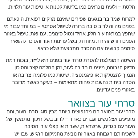
הלסת – ולעיתים נראים כמו בליטות קטנות או טיפות עור תלויות.
למרות שמדובר בנגעים שפירים שאינם מזיקים רפואית, הופעתם
בפנים מהווה לרוב סיבה ברורה לטיפול אסתטי – במיוחד עבור מי
שחפץ במראה עור חלק, אחיד ונטול סימנים. עם זאת, טיפול באזור
הפנים דורש זהירות מיוחדת, בשל עדינות העור והסיכון להשאיר
סימנים קבועים אם ההסרה מתבצעת שלא כראוי.
השיטה המומלצת להסרת סרחי עור בפנים היא לייזר, בזכות רמת
הדיוק הגבוהה, מינימום חדירה לעור, זמן החלמה קצר והסיכון
הנמוך להצטלקות או פיגמנטציה. שיטות כמו פלזמה, צריבה או
הסרה ביתית נחשבות פחות מתאימות – בעיקר כאשר מדובר
באזורי פנים עדינים.
סרחי עור בצוואר
סרחי עור בצוואר הם מהנפוצים ביותר מבין סוגי סרחי העור, והם
מופיעים אצל נשים וגברים כאחד – לרוב בשל חיכוך מתמשך של
העור עם בגדים, שרשראות, שערות או קפלי עור. הסיבה
לשכיחותם הגבוהה באזור זה נובעת מהמיקום הרגיש, שבו יש